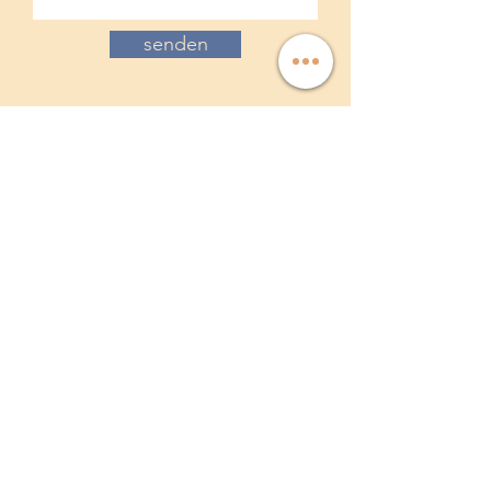
senden
AGB's
Datenschutz
Meet The Team
Visit our blog